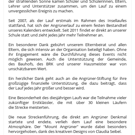
der strahlenden Sonne kamen Schüler und Schülerinnen, Eltern,
Lehrer und Unterstützer zusammen, um den Lauf zu einem
unvergesslichen Ereignis zu machen.
Seit 2007, als der Lauf erstmals im Rahmen des Insellaufes
stattfand, hat sich der Angrünerlauf zu einem festen Bestandteil
unseres Kalenders entwickelt. Seit 2011 findet er direkt an unserer
Schule statt und zieht jedes Jahr mehr Teilnehmer an.
Ein besonderer Dank gebührt unserem Elternbeirat und allen
Eltern, die sich intensiv an der Organisation beteiligt haben. Ohne
ihr Engagement wäre die Durchführung dieses Events nicht
möglich gewesen. Auch die Unterstützung der Gemeinde,
des Bauhofs, des BRK und unserer Hausmeister war von
unschätzbarem Wert.
Ein herzlicher Dank geht auch an die Angrüner-Stiftung für ihre
großzügige finanzielle Unterstützung, die dazu beiträgt, dass
der Lauf jedes Jahr größer und besser wird.
Eine Besonderheit des diesjährigen Laufs war die Teilnahme vieler
zukünftiger Erstklässler, die mit über 30 kleinen Läufern
die Strecke meisterten.
Die neue Streckenführung, die direkt am Angrüner Denkmal
startete und endete, verlieh dem Lauf eine besondere
Atmosphäre. Der "Mount Angrüner" wurde dabei besonders
hervorgehoben, dank des kreativen Designs von Claudia Seibel.