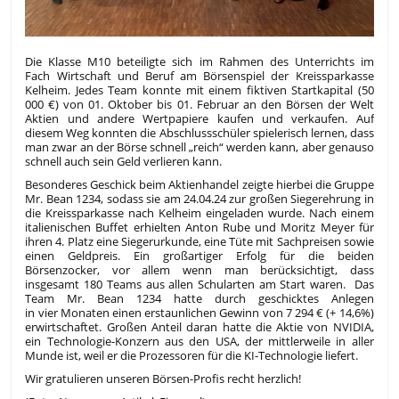
Die Klasse M10 beteiligte sich im Rahmen des Unterrichts i
m
Fach
Wirtschaft und Beruf am Börsenspiel der Kreissparkasse
Kelheim. Jedes Team konnte mit einem fiktiven Startkapital (50
000 €) von 01. Oktober bis 01. Februar an den Börsen der Welt
Aktien und andere Wertpapiere kaufen und verkaufen. Auf
diese
m
Weg konnten die Abschlussschüler spielerisch lernen, dass
man zwar an der Börse schnell „reich“ werden kann, aber genauso
schnell auch sein Geld verlieren kann.
Besonder
e
s Geschick beim Aktienhandel zeigte hierbei die Gruppe
Mr. Bean 1234, sodass sie am 24.04.24 zur großen Siegerehrung in
die Kreissparkasse nach Kelheim eingeladen wurde. Nach einem
italienischen Buffet erhielten Anton Rube und Moritz Meyer
für
ihren 4. Platz eine Siegerurkunde, eine Tüte mit Sachpreisen sowie
einen Geldpreis. Ein großartiger Erfolg für die beiden
Börsenzocker, vor allem wenn man berücksichtigt, dass
insgesamt 180 Teams
aus
allen Schularten am Start waren. Das
Team Mr. Bean
1234 hat
te
durch geschicktes Anlegen
in
vier
Monaten einen erstaunlichen Gewinn von 7 294 € (+ 14,6%)
erwirtschaftet.
Großen Anteil daran hatte
d
ie
Aktie von NVIDIA,
ein Technologie-Konzern aus den USA, der mittlerweile in aller
Munde ist, weil er die Prozessoren für die KI-Technologie liefert.
Wir gratulieren unseren Börsen-Profis recht herzlich!