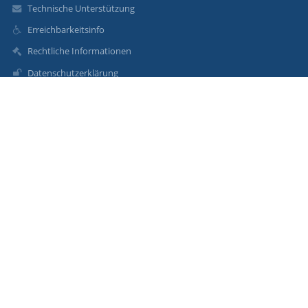
Technische Unterstützung
Erreichbarkeitsinfo
Rechtliche Informationen
Datenschutzerklärung
Impressum
Sitemap
Über uns
Kontakt
Aktuelles
Kontakt:
Angrüner-Mittelschule Bad Abbach
ams-bad-abbach@t-online.de
09405 9501-0
Angrünerplatz 2